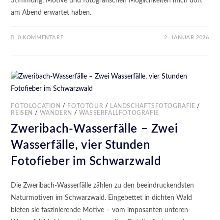
Stimmung, Motive und fotografischen Möglichkeiten mich dort
am Abend erwartet haben.
0 KOMMENTARE
2. JANUAR 2026
FOTOLOCATION
/
FOTOTOUR
/
LANDSCHAFTSFOTOGRAFIE
/
REISEN
/
WANDERN
/
WASSERFALLFOTOGRAFIE
Zweribach-Wasserfälle – Zwei
Wasserfälle, vier Stunden
Fotofieber im Schwarzwald
Die Zweribach-Wasserfälle zählen zu den beeindruckendsten
Naturmotiven im Schwarzwald. Eingebettet in dichten Wald
bieten sie faszinierende Motive – vom imposanten unteren