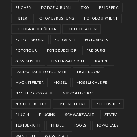
BÜCHER
DODGE & BURN
DXO
FELDBERG
FILTER
FOTOAUSRÜSTUNG
FOTOEQUIPMENT
FOTOGRAFIE BÜCHER
FOTOLOCATION
FOTOPLANUNG
FOTOSPOT
FOTOSPOTS
FOTOTOUR
FOTOZUBEHÖR
FREIBURG
GEWINNSPIEL
HINTERWALDKOPF
KANDEL
LANDSCHAFTSFOTOGRAFIE
LIGHTROOM
MAGNETFILTER
MOSEL
MOSELSCHLEIFE
NACHTFOTOGRAFIE
NIK COLLECTION
NIK COLOR EFEX
ORTON EFFEKT
PHOTOSHOP
PLUGIN
PLUGINS
SCHWARZWALD
STATIV
TESTBERICHT
TITISEE
TOOLS
TOPAZ LABS
WANDERN
WASSERFALL