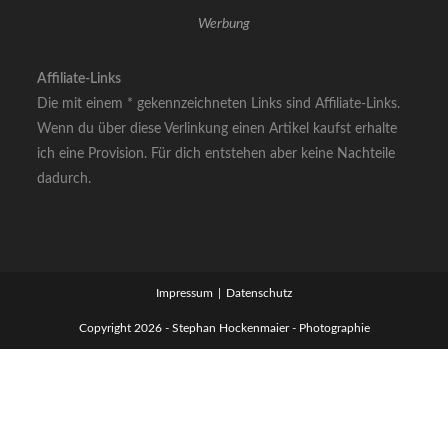
Werbung
Affiliate-Links
Die mit einem * gekennzeichneten Links sind Affiliate-Links.
Wenn du über diese Verlinkung einen Artikel kaufst erhalte
ich eine Provision. Für dich entstehen aber keine Nachteile
dadurch.
Impressum
Datenschutz
Copyright 2026 - Stephan Hockenmaier - Photographie