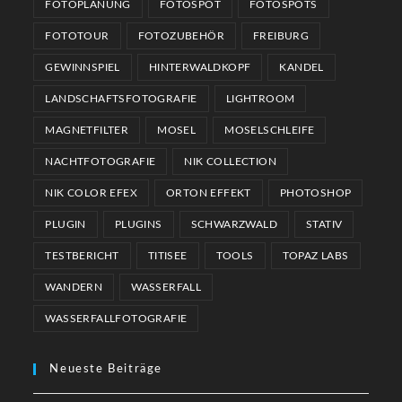
FOTOPLANUNG
FOTOSPOT
FOTOSPOTS
FOTOTOUR
FOTOZUBEHÖR
FREIBURG
GEWINNSPIEL
HINTERWALDKOPF
KANDEL
LANDSCHAFTSFOTOGRAFIE
LIGHTROOM
MAGNETFILTER
MOSEL
MOSELSCHLEIFE
NACHTFOTOGRAFIE
NIK COLLECTION
NIK COLOR EFEX
ORTON EFFEKT
PHOTOSHOP
PLUGIN
PLUGINS
SCHWARZWALD
STATIV
TESTBERICHT
TITISEE
TOOLS
TOPAZ LABS
WANDERN
WASSERFALL
WASSERFALLFOTOGRAFIE
Neueste Beiträge