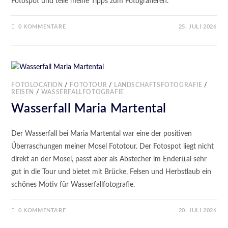
Fotospot und teile meine Tipps zum Fotografieren.
0 KOMMENTARE
25. JULI 2026
FOTOLOCATION
/
FOTOTOUR
/
LANDSCHAFTSFOTOGRAFIE
/
REISEN
/
WASSERFALLFOTOGRAFIE
Wasserfall Maria Martental
Der Wasserfall bei Maria Martental war eine der positiven
Überraschungen meiner Mosel Fototour. Der Fotospot liegt nicht
direkt an der Mosel, passt aber als Abstecher im Enderttal sehr
gut in die Tour und bietet mit Brücke, Felsen und Herbstlaub ein
schönes Motiv für Wasserfallfotografie.
0 KOMMENTARE
20. JULI 2026