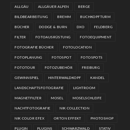
ALLGÄU
ALLGÄUER ALPEN
BERGE
BILDBEARBEITUNG
BREMM
BUCHKOPFTURM
BÜCHER
DODGE & BURN
DXO
FELDBERG
FILTER
FOTOAUSRÜSTUNG
FOTOEQUIPMENT
FOTOGRAFIE BÜCHER
FOTOLOCATION
FOTOPLANUNG
FOTOSPOT
FOTOSPOTS
FOTOTOUR
FOTOZUBEHÖR
FREIBURG
GEWINNSPIEL
HINTERWALDKOPF
KANDEL
LANDSCHAFTSFOTOGRAFIE
LIGHTROOM
MAGNETFILTER
MOSEL
MOSELSCHLEIFE
NACHTFOTOGRAFIE
NIK COLLECTION
NIK COLOR EFEX
ORTON EFFEKT
PHOTOSHOP
PLUGIN
PLUGINS
SCHWARZWALD
STATIV