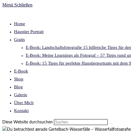
Menü
Schließen
Home
Haustier Portrait
Gratis
E-Book: Landschaftsfotografie 15 hilfreiche Tipps für de
E-Book: Meine Learnings als Fotograf – 57 Tipps rund um
E-Book: 15 Tipps für perfekte Haustierportraits mit dem
E-Book
Shop
Blog
Galerie
Über Mich
Kontakt
Diese Website durchsuchen