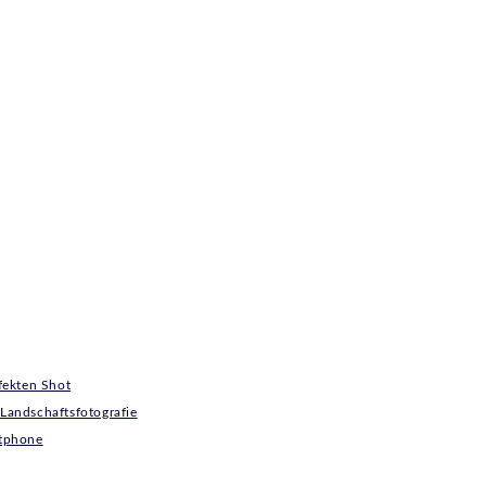
rfekten Shot
 Landschaftsfotografie
rtphone