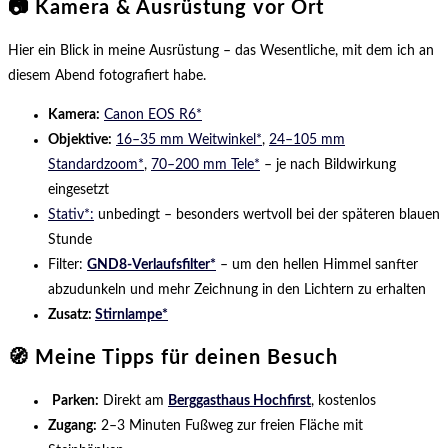
📷 Kamera & Ausrüstung vor Ort
Hier ein Blick in meine Ausrüstung – das Wesentliche, mit dem ich an
diesem Abend fotografiert habe.
Kamera:
Canon EOS R6*
Objektive:
16–35 mm Weitwinkel*
,
24–105 mm
Standardzoom*
,
70–200 mm Tele*
– je nach Bildwirkung
eingesetzt
Stativ*:
unbedingt – besonders wertvoll bei der späteren blauen
Stunde
Filter:
GND8-Verlaufsfilter*
– um den hellen Himmel sanfter
abzudunkeln und mehr Zeichnung in den Lichtern zu erhalten
Zusatz:
Stirnlampe*
🧭 Meine Tipps für deinen Besuch
Parken:
Direkt am
Berggasthaus Hochfirst
, kostenlos
Zugang:
2–3 Minuten Fußweg zur freien Fläche mit