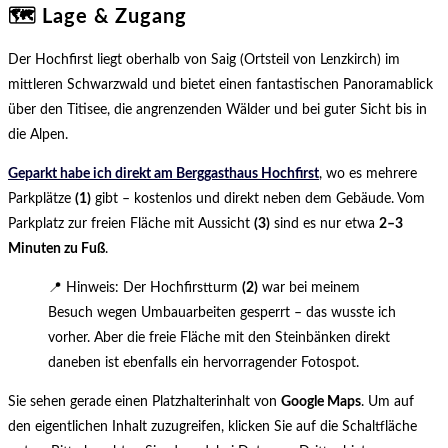
🗺️ Lage & Zugang
Der Hochfirst liegt oberhalb von Saig (Ortsteil von Lenzkirch) im
mittleren Schwarzwald und bietet einen fantastischen Panoramablick
über den Titisee, die angrenzenden Wälder und bei guter Sicht bis in
die Alpen.
Geparkt habe ich direkt am Berggasthaus Hochfirst
, wo es mehrere
Parkplätze
(1)
gibt – kostenlos und direkt neben dem Gebäude. Vom
Parkplatz zur freien Fläche mit Aussicht
(3)
sind es nur etwa
2–3
Minuten zu Fuß
.
📍 Hinweis: Der Hochfirstturm
(2)
war bei meinem
Besuch wegen Umbauarbeiten gesperrt – das wusste ich
vorher. Aber die freie Fläche mit den Steinbänken direkt
daneben ist ebenfalls ein hervorragender Fotospot.
Sie sehen gerade einen Platzhalterinhalt von
Google Maps
. Um auf
den eigentlichen Inhalt zuzugreifen, klicken Sie auf die Schaltfläche