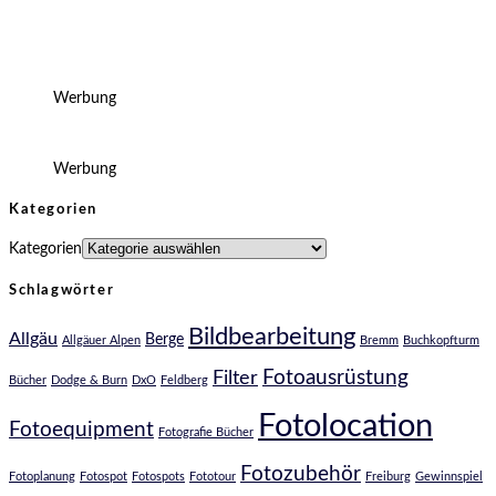
Werbung
Werbung
Kategorien
Kategorien
Schlagwörter
Bildbearbeitung
Allgäu
Berge
Allgäuer Alpen
Bremm
Buchkopfturm
Fotoausrüstung
Filter
Bücher
Dodge & Burn
DxO
Feldberg
Fotolocation
Fotoequipment
Fotografie Bücher
Fotozubehör
Fotoplanung
Fotospot
Fotospots
Fototour
Freiburg
Gewinnspiel