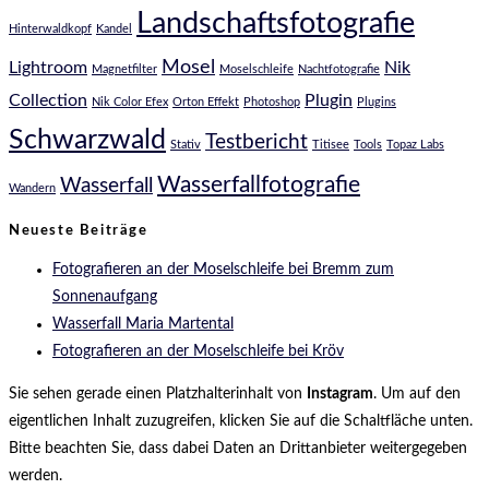
Landschaftsfotografie
Hinterwaldkopf
Kandel
Mosel
Lightroom
Nik
Magnetfilter
Moselschleife
Nachtfotografie
Collection
Plugin
Nik Color Efex
Orton Effekt
Photoshop
Plugins
Schwarzwald
Testbericht
Stativ
Titisee
Tools
Topaz Labs
Wasserfallfotografie
Wasserfall
Wandern
Neueste Beiträge
Fotografieren an der Moselschleife bei Bremm zum
Sonnenaufgang
Wasserfall Maria Martental
Fotografieren an der Moselschleife bei Kröv
Sie sehen gerade einen Platzhalterinhalt von
Instagram
. Um auf den
eigentlichen Inhalt zuzugreifen, klicken Sie auf die Schaltfläche unten.
Bitte beachten Sie, dass dabei Daten an Drittanbieter weitergegeben
werden.