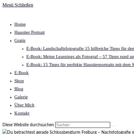
Menü
Schließen
Home
Haustier Portrait
Gratis
E-Book: Landschaftsfotografie 15 hilfreiche Tipps für de
E-Book: Meine Learnings als Fotograf – 57 Tipps rund um
E-Book: 15 Tipps für perfekte Haustierportraits mit dem
E-Book
Shop
Blog
Galerie
Über Mich
Kontakt
Diese Website durchsuchen