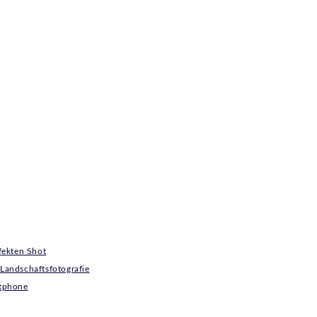
rfekten Shot
 Landschaftsfotografie
rtphone