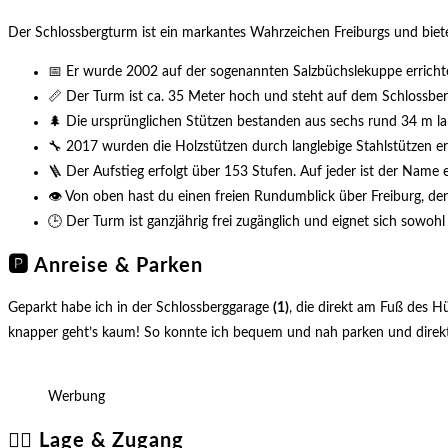
Der Schlossbergturm ist ein markantes Wahrzeichen Freiburgs und bietet
📅 Er wurde 2002 auf der sogenannten Salzbüchslekuppe erricht
📏 Der Turm ist ca. 35 Meter hoch und steht auf dem Schlossberg
🌲 Die ursprünglichen Stützen bestanden aus sechs rund 34 m 
🔧 2017 wurden die Holzstützen durch langlebige Stahlstützen ers
🪜 Der Aufstieg erfolgt über 153 Stufen. Auf jeder ist der Name e
👁️ Von oben hast du einen freien Rundumblick über Freiburg, d
🕒 Der Turm ist ganzjährig frei zugänglich und eignet sich sowohl
🅿️ Anreise & Parken
Geparkt habe ich in der Schlossberggarage
(1)
, die direkt am Fuß des H
knapper geht’s kaum! So konnte ich bequem und nah parken und direk
Werbung
🚶‍♂️ Lage & Zugang