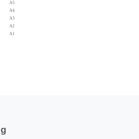
A5
A4
A3
A2
A1
ng