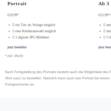
Portrait
Ab 3 
€
29,99*
€
23,99*
ein Tier als Vorlage möglich
unt
eine Kleiderauswahl möglich
unt
1 digitale JPG-Bilddatei
3 d
jetzt bestellen
jetzt best
* inkl. MwSt
Nach Fertigstellung des Portraits besteht auch die Möglichkeit das
Shirt usw.) zu bestellen. Natürlich kann auch das Portrait bei eine
Fotogeschenks an.