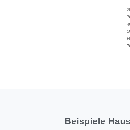
2
3
4
5
6
7
Beispiele Haust