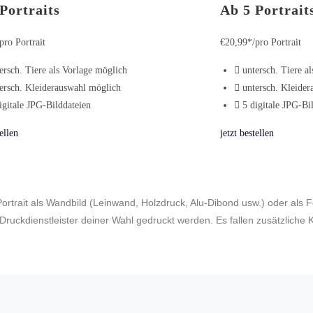
Portraits
Ab 5 Portrait
/pro Portrait
€
20,99*
/pro Portrait
ersch. Tiere als Vorlage möglich
untersch. Tiere a
ersch. Kleiderauswahl möglich
untersch. Kleide
igitale JPG-Bilddateien
5 digitale JPG-Bi
ellen
jetzt bestellen
 Portrait als Wandbild (Leinwand, Holzdruck, Alu-Dibond usw.) oder als
m Druckdienstleister deiner Wahl gedruckt werden. Es fallen zusätzliche