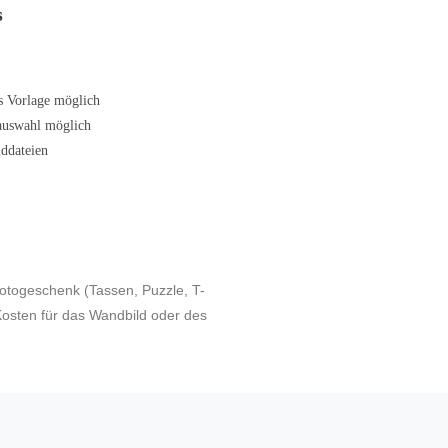
s
ls Vorlage möglich
rauswahl möglich
lddateien
 Fotogeschenk (Tassen, Puzzle, T-
 Kosten für das Wandbild oder des