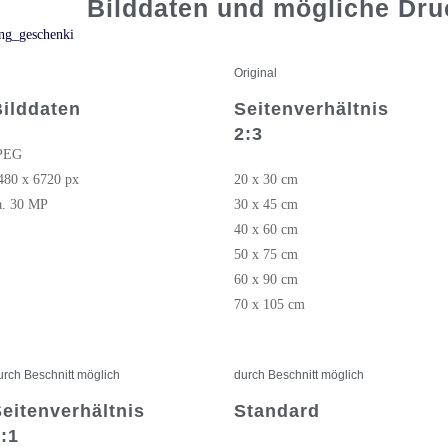
Bilddaten und mögliche Dr
Original
Bilddaten
Seitenverhältnis
2:3
PEG
480 x 6720 px
20 x 30 cm
a. 30 MP
30 x 45 cm
40 x 60 cm
50 x 75 cm
60 x 90 cm
70 x 105 cm
urch Beschnitt möglich
durch Beschnitt möglich
eitenverhältnis
Standard
:1