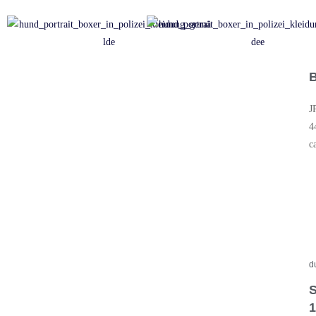
J
4
c
d
S
1