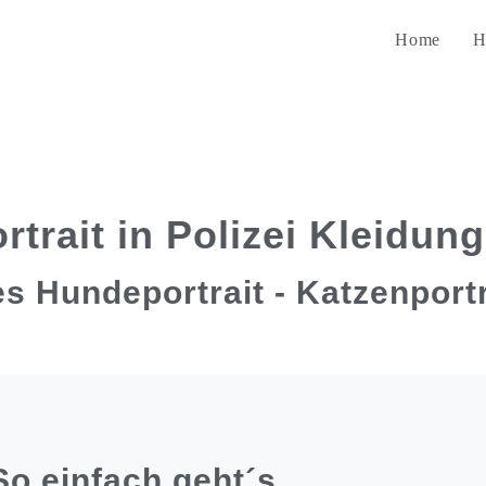
Home
H
rtrait in Polizei Kleidung
es Hundeportrait - Katzenportr
So einfach geht´s